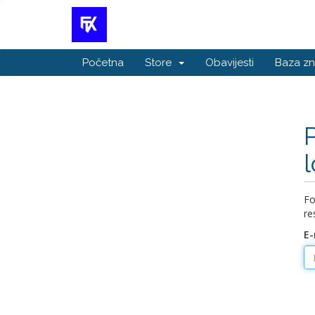
Početna
Store
Obavijesti
Baza zn
Fo
re
E-