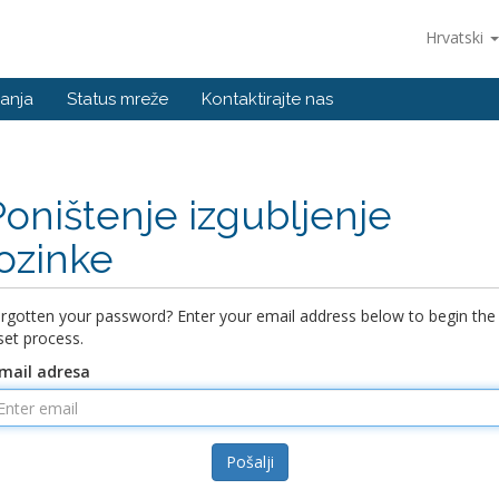
Hrvatski
anja
Status mreže
Kontaktirajte nas
Poništenje izgubljenje
lozinke
rgotten your password? Enter your email address below to begin the
set process.
mail adresa
Pošalji