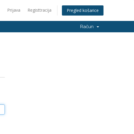
Prijava
Registtracija
Pregled košarice
Račun