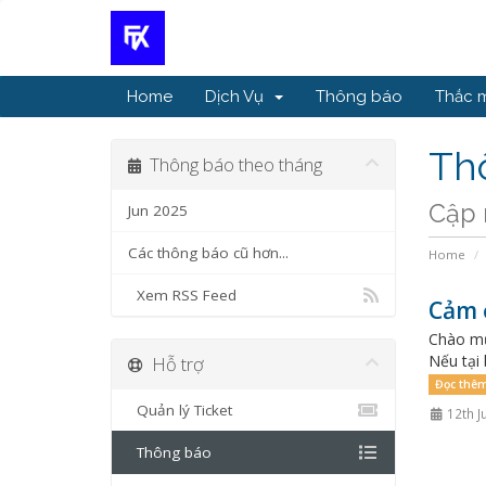
Home
Dịch Vụ
Thông báo
Thắc 
Thô
Thông báo theo tháng
Cập 
Jun 2025
Các thông báo cũ hơn...
Home
Xem RSS Feed
Cảm 
Chào mừ
Nếu tại 
Hỗ trợ
Đọc thêm
Quản lý Ticket
12th J
Thông báo