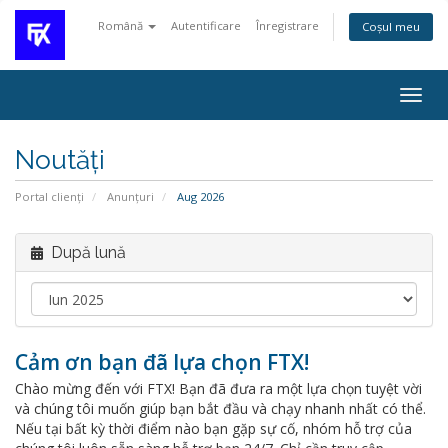
Română
Autentificare
Înregistrare
Coșul meu
Navi
Togg
Noutăți
Portal clienți
Anunțuri
Aug 2026
După lună
Cảm ơn bạn đã lựa chọn FTX!
Chào mừng đến với FTX! Bạn đã đưa ra một lựa chọn tuyệt vời
và chúng tôi muốn giúp bạn bắt đầu và chạy nhanh nhất có thể.
Nếu tại bất kỳ thời điểm nào bạn gặp sự cố, nhóm hỗ trợ của