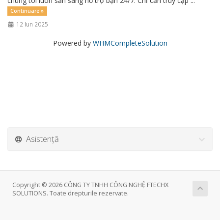
chúng tôi luôn sẵn sàng hỗ trợ bạn 24/7. Chỉ cần truy cập ...
Continuare »
12 Iun 2025
Powered by
WHMCompleteSolution
Asistență
Copyright © 2026 CÔNG TY TNHH CÔNG NGHỆ FTECHX
SOLUTIONS. Toate drepturile rezervate.