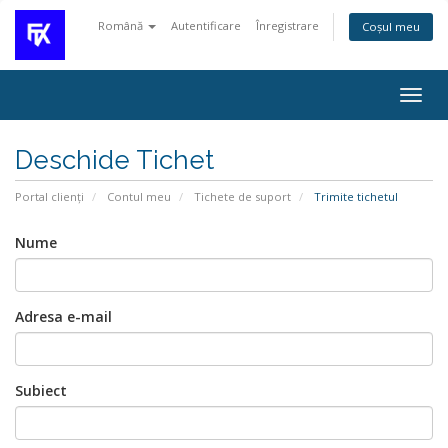
Română
Autentificare
Înregistrare
Coșul meu
Navi
Togg
Deschide Tichet
Portal clienți
Contul meu
Tichete de suport
Trimite tichetul
Nume
Adresa e-mail
Subiect