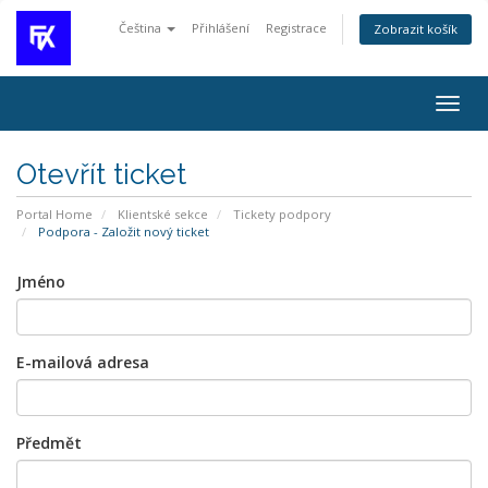
Čeština
Přihlášení
Registrace
Zobrazit košík
Togg
navig
Otevřít ticket
Portal Home
Klientské sekce
Tickety podpory
Podpora - Založit nový ticket
Jméno
E-mailová adresa
Předmět